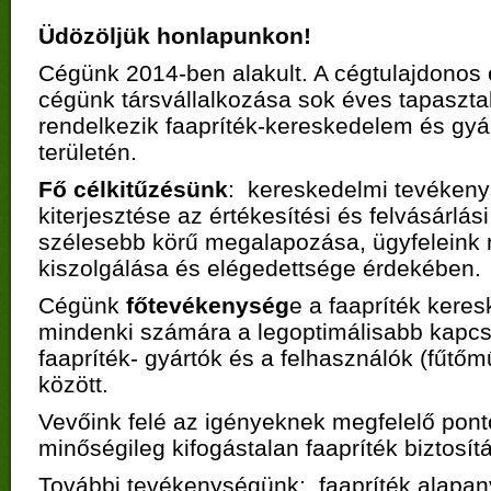
Üdözöljük honlapunkon!
Cégünk 2014-ben alakult. A cégtulajdonos 
cégünk társvállalkozása sok éves tapasztal
rendelkezik faapríték-kereskedelem és gyá
területén.
Fő célkitűzésünk
: kereskedelmi tevéken
kiterjesztése az értékesítési és felvásárlási
szélesebb körű megalapozása, ügyfeleink
kiszolgálása és elégedettsége érdekében.
Cégünk
főtevékenység
e a faapríték kere
mindenki számára a legoptimálisabb kapcs
faapríték- gyártók és a felhasználók (fűtő
között.
Vevőink felé az igényeknek megfelelő pon
minőségileg kifogástalan faapríték biztosít
További tevékenységünk: faapríték alapanya