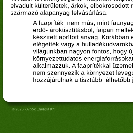
elvadult külterületek, árkok, elbokrosodott r
származó alapanyag felvásárlása.
A faapríték nem más, mint faanyag
erdő- ároktisztításból, faipari mell
készített aprított anyag. Korábban
elégették vagy a hulladékudvarokb
világunkban nagyon fontos, hogy új
környezettudatos energiaforrásokat
alkalmazzuk. A faaprítékkal üzemel
nem szennyezik a környezet levegő
hozzájárulnak a tisztább, élhetőbb
© 2026 - Alpok Energia Kft.